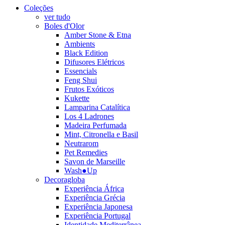
Coleções
ver tudo
Boles d'Olor
Amber Stone & Etna
Ambients
Black Edition
Difusores Elétricos
Essencials
Feng Shui
Frutos Exóticos
Kukette
Lamparina Catalítica
Los 4 Ladrones
Madeira Perfumada
Mint, Citronella e Basil
Neutrarom
Pet Remedies
Savon de Marseille
Wash●Up
Decoragloba
Experiência África
Experiência Grécia
Experiência Japonesa
Experiência Portugal
Identidade Mediterrânea