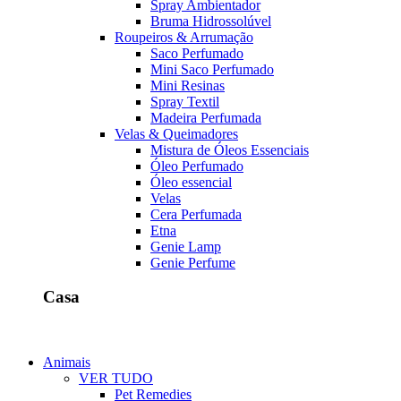
Spray Ambientador
Bruma Hidrossolúvel
Roupeiros & Arrumação
Saco Perfumado
Mini Saco Perfumado
Mini Resinas
Spray Textil
Madeira Perfumada
Velas & Queimadores
Mistura de Óleos Essenciais
Óleo Perfumado
Óleo essencial
Velas
Cera Perfumada
Etna
Genie Lamp
Genie Perfume
Casa
Animais
VER TUDO
Pet Remedies