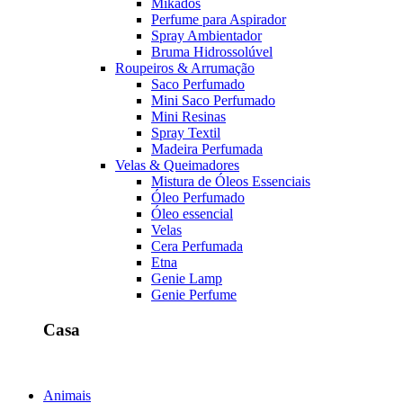
Mikados
Perfume para Aspirador
Spray Ambientador
Bruma Hidrossolúvel
Roupeiros & Arrumação
Saco Perfumado
Mini Saco Perfumado
Mini Resinas
Spray Textil
Madeira Perfumada
Velas & Queimadores
Mistura de Óleos Essenciais
Óleo Perfumado
Óleo essencial
Velas
Cera Perfumada
Etna
Genie Lamp
Genie Perfume
Casa
Animais