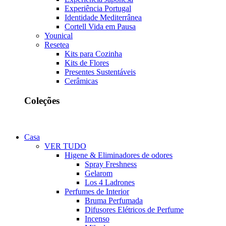
Experiência Portugal
Identidade Mediterrânea
Cortell Vida em Pausa
Younical
Resetea
Kits para Cozinha
Kits de Flores
Presentes Sustentáveis
Cerâmicas
Coleções
Casa
VER TUDO
Higene & Eliminadores de odores
Spray Freshness
Gelarom
Los 4 Ladrones
Perfumes de Interior
Bruma Perfumada
Difusores Elétricos de Perfume
Incenso