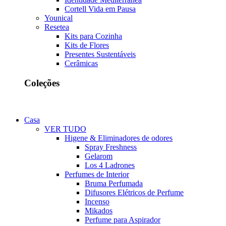
Cortell Vida em Pausa
Younical
Resetea
Kits para Cozinha
Kits de Flores
Presentes Sustentáveis
Cerâmicas
Coleções
Casa
VER TUDO
Higene & Eliminadores de odores
Spray Freshness
Gelarom
Los 4 Ladrones
Perfumes de Interior
Bruma Perfumada
Difusores Elétricos de Perfume
Incenso
Mikados
Perfume para Aspirador