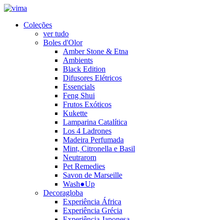
Coleções
ver tudo
Boles d'Olor
Amber Stone & Etna
Ambients
Black Edition
Difusores Elétricos
Essencials
Feng Shui
Frutos Exóticos
Kukette
Lamparina Catalítica
Los 4 Ladrones
Madeira Perfumada
Mint, Citronella e Basil
Neutrarom
Pet Remedies
Savon de Marseille
Wash●Up
Decoragloba
Experiência África
Experiência Grécia
Experiência Japonesa