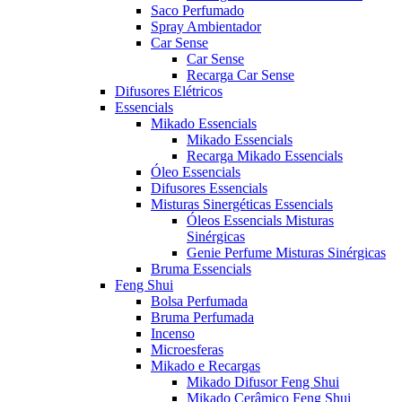
Saco Perfumado
Spray Ambientador
Car Sense
Car Sense
Recarga Car Sense
Difusores Elétricos
Essencials
Mikado Essencials
Mikado Essencials
Recarga Mikado Essencials
Óleo Essencials
Difusores Essencials
Misturas Sinergéticas Essencials
Óleos Essencials Misturas
Sinérgicas
Genie Perfume Misturas Sinérgicas
Bruma Essencials
Feng Shui
Bolsa Perfumada
Bruma Perfumada
Incenso
Microesferas
Mikado e Recargas
Mikado Difusor Feng Shui
Mikado Cerâmico Feng Shui