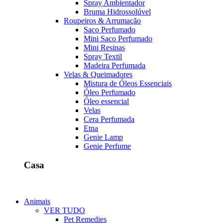
Spray Ambientador
Bruma Hidrossolúvel
Roupeiros & Arrumação
Saco Perfumado
Mini Saco Perfumado
Mini Resinas
Spray Textil
Madeira Perfumada
Velas & Queimadores
Mistura de Óleos Essenciais
Óleo Perfumado
Óleo essencial
Velas
Cera Perfumada
Etna
Genie Lamp
Genie Perfume
Casa
Animais
VER TUDO
Pet Remedies