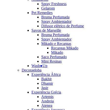
Spray Freshness
Gelarom
Pet Remedies
Bruma Perfumada
Spray Ambientador
Difusor elétrico de Perfume
Savon de Marseille
Bruma Perfumada
Spray Ambientador
Mikado e Recargas
Recargas Mikado
Mikado
Saco Perfumado
Mini Resinas
Wash●Up
Decoragloba
Experiência África
Bakhit
Dhamir
Jasir
Experiência Grécia
Artemis
Andreia
Atenea
Experiência Japonesa