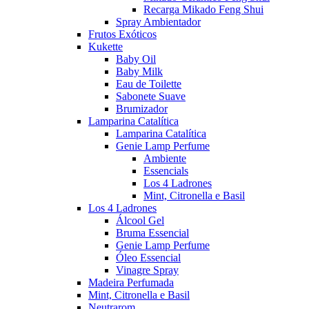
Recarga Mikado Feng Shui
Spray Ambientador
Frutos Exóticos
Kukette
Baby Oil
Baby Milk
Eau de Toilette
Sabonete Suave
Brumizador
Lamparina Catalítica
Lamparina Catalítica
Genie Lamp Perfume
Ambiente
Essencials
Los 4 Ladrones
Mint, Citronella e Basil
Los 4 Ladrones
Álcool Gel
Bruma Essencial
Genie Lamp Perfume
Óleo Essencial
Vinagre Spray
Madeira Perfumada
Mint, Citronella e Basil
Neutrarom