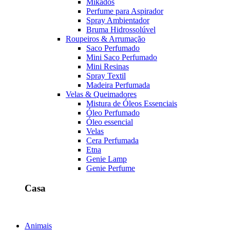
Mikados
Perfume para Aspirador
Spray Ambientador
Bruma Hidrossolúvel
Roupeiros & Arrumação
Saco Perfumado
Mini Saco Perfumado
Mini Resinas
Spray Textil
Madeira Perfumada
Velas & Queimadores
Mistura de Óleos Essenciais
Óleo Perfumado
Óleo essencial
Velas
Cera Perfumada
Etna
Genie Lamp
Genie Perfume
Casa
Animais