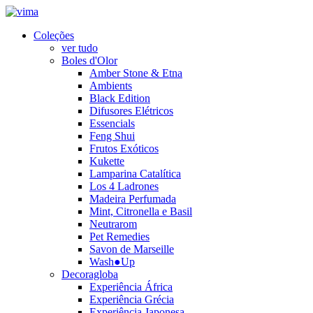
Coleções
ver tudo
Boles d'Olor
Amber Stone & Etna
Ambients
Black Edition
Difusores Elétricos
Essencials
Feng Shui
Frutos Exóticos
Kukette
Lamparina Catalítica
Los 4 Ladrones
Madeira Perfumada
Mint, Citronella e Basil
Neutrarom
Pet Remedies
Savon de Marseille
Wash●Up
Decoragloba
Experiência África
Experiência Grécia
Experiência Japonesa