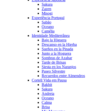
Sakura
Zazen
Misogi
Experiência Portugal
Sabão
Oceano
Camélia
Identidade Mediterrânea
Bajo la Higuera
Descanso en la Hierba
Sueños en la Pinada
Junto a la Hoguera
Sombras de Azahar
Tarde de Brisas
Siesta en los Naranjos
Paseo Silvestre
Recuerdos entre Almendros
Cortell Vida em Pausa
Bakhit
Sakura
Andreia
Oceano
Calma
Brisa