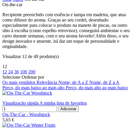
On-the-car
Recipiente preenchido com essência e tampa em madeira, que atua
como difusor do aroma. Graças ao seu cordel, desenhado
especialmente para colocar o produto na manete de piscas, ou outro
sítio à escolha (como espelho retrovisor), conseguirá ambientar o seu
carro durante semanas, com o seu aroma favorito! Além disso, o seu
design inovador e atraente, irá dar um toque de personalidade e
originalidade.
Visualizar 12 de 49 produto(s)
12
12
24
36
100
200
Selecione
Ordenar por
Os mais vendidos
Relevância
Nome, de A a Z
Nome, de Z a A
Preço, do mais baixo ao mais alto
Preço, do mais alto ao mais baixo
Visualização rápida
A minha lista de favoritos
Adicionar
On-The-Car - Woodstock
5,65 €