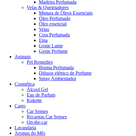
Madeira Perfumada
Velas & Queimadores
Mistura de Óleos Essenciais
Óleo Perfumado
Óleo essencial
Velas
Cera Perfumada
Etna
Genie Lamp
Genie Perfume
Animais
Pet Remedies
Bruma Perfumada
Difusor elétrico de Perfume
Spray Ambientador
Cosmética
Álcool Gel
Eau de Parfum
Kukette
Carro
Car Senses
Recargas Car Senses
On-the-car
Lavandaria
Aromas do Mês