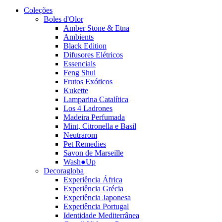
Coleções
Boles d'Olor
Amber Stone & Etna
Ambients
Black Edition
Difusores Elétricos
Essencials
Feng Shui
Frutos Exóticos
Kukette
Lamparina Catalítica
Los 4 Ladrones
Madeira Perfumada
Mint, Citronella e Basil
Neutrarom
Pet Remedies
Savon de Marseille
Wash●Up
Decoragloba
Experiência África
Experiência Grécia
Experiência Japonesa
Experiência Portugal
Identidade Mediterrânea