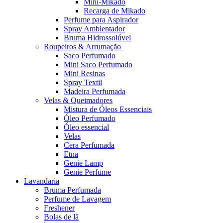
Mini-Mikado
Recarga de Mikado
Perfume para Aspirador
Spray Ambientador
Bruma Hidrossolúvel
Roupeiros & Arrumação
Saco Perfumado
Mini Saco Perfumado
Mini Resinas
Spray Textil
Madeira Perfumada
Velas & Queimadores
Mistura de Óleos Essenciais
Óleo Perfumado
Óleo essencial
Velas
Cera Perfumada
Etna
Genie Lamp
Genie Perfume
Lavandaria
Bruma Perfumada
Perfume de Lavagem
Freshener
Bolas de lã