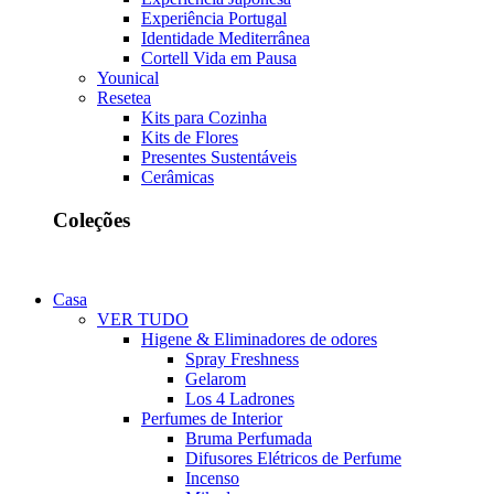
Experiência Portugal
Identidade Mediterrânea
Cortell Vida em Pausa
Younical
Resetea
Kits para Cozinha
Kits de Flores
Presentes Sustentáveis
Cerâmicas
Coleções
Casa
VER TUDO
Higene & Eliminadores de odores
Spray Freshness
Gelarom
Los 4 Ladrones
Perfumes de Interior
Bruma Perfumada
Difusores Elétricos de Perfume
Incenso