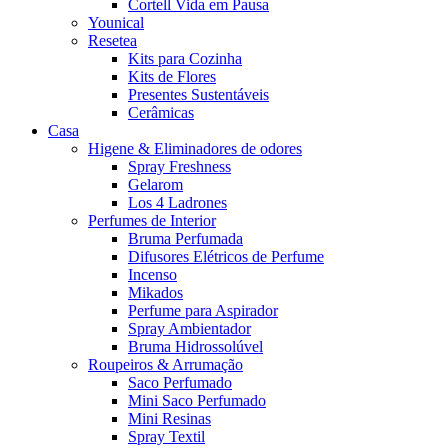
Cortell Vida em Pausa
Younical
Resetea
Kits para Cozinha
Kits de Flores
Presentes Sustentáveis
Cerâmicas
Casa
Higene & Eliminadores de odores
Spray Freshness
Gelarom
Los 4 Ladrones
Perfumes de Interior
Bruma Perfumada
Difusores Elétricos de Perfume
Incenso
Mikados
Perfume para Aspirador
Spray Ambientador
Bruma Hidrossolúvel
Roupeiros & Arrumação
Saco Perfumado
Mini Saco Perfumado
Mini Resinas
Spray Textil