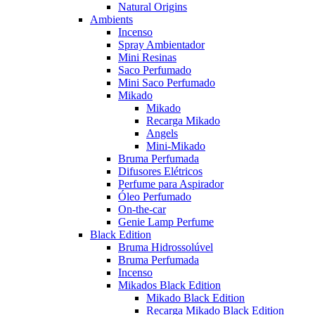
Natural Origins
Ambients
Incenso
Spray Ambientador
Mini Resinas
Saco Perfumado
Mini Saco Perfumado
Mikado
Mikado
Recarga Mikado
Angels
Mini-Mikado
Bruma Perfumada
Difusores Elétricos
Perfume para Aspirador
Óleo Perfumado
On-the-car
Genie Lamp Perfume
Black Edition
Bruma Hidrossolúvel
Bruma Perfumada
Incenso
Mikados Black Edition
Mikado Black Edition
Recarga Mikado Black Edition