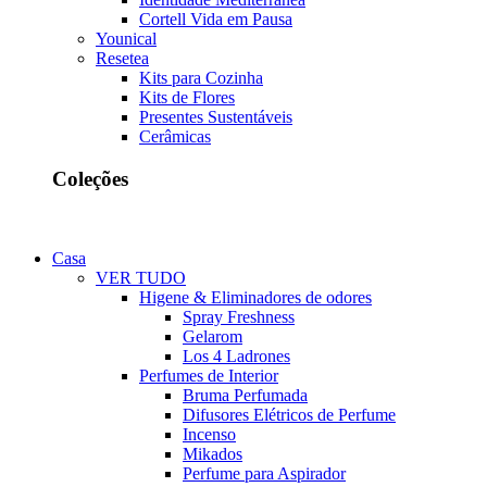
Cortell Vida em Pausa
Younical
Resetea
Kits para Cozinha
Kits de Flores
Presentes Sustentáveis
Cerâmicas
Coleções
Casa
VER TUDO
Higene & Eliminadores de odores
Spray Freshness
Gelarom
Los 4 Ladrones
Perfumes de Interior
Bruma Perfumada
Difusores Elétricos de Perfume
Incenso
Mikados
Perfume para Aspirador