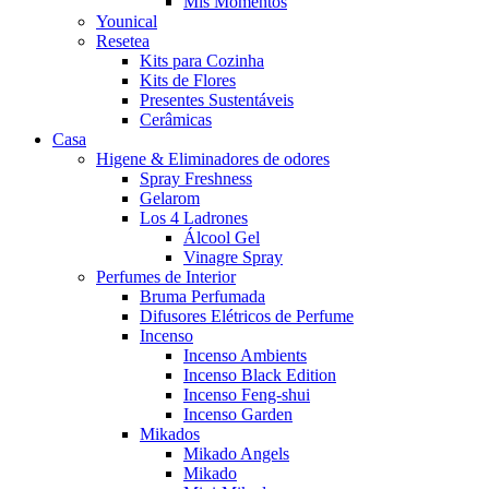
Mis Momentos
Younical
Resetea
Kits para Cozinha
Kits de Flores
Presentes Sustentáveis
Cerâmicas
Casa
Higene & Eliminadores de odores
Spray Freshness
Gelarom
Los 4 Ladrones
Álcool Gel
Vinagre Spray
Perfumes de Interior
Bruma Perfumada
Difusores Elétricos de Perfume
Incenso
Incenso Ambients
Incenso Black Edition
Incenso Feng-shui
Incenso Garden
Mikados
Mikado Angels
Mikado