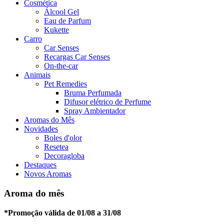
Cosmética
Álcool Gel
Eau de Parfum
Kukette
Carro
Car Senses
Recargas Car Senses
On-the-car
Animais
Pet Remedies
Bruma Perfumada
Difusor elétrico de Perfume
Spray Ambientador
Aromas do Mês
Novidades
Boles d'olor
Resetea
Decoragloba
Destaques
Novos Aromas
Aroma do mês
*Promoção válida de 01/08 a 31
/08