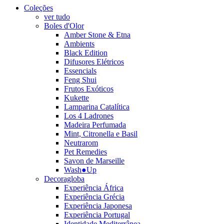
Coleções
ver tudo
Boles d'Olor
Amber Stone & Etna
Ambients
Black Edition
Difusores Elétricos
Essencials
Feng Shui
Frutos Exóticos
Kukette
Lamparina Catalítica
Los 4 Ladrones
Madeira Perfumada
Mint, Citronella e Basil
Neutrarom
Pet Remedies
Savon de Marseille
Wash●Up
Decoragloba
Experiência África
Experiência Grécia
Experiência Japonesa
Experiência Portugal
Identidade Mediterrânea